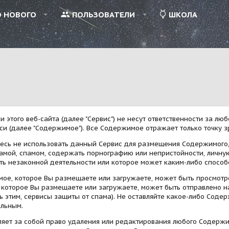
О НОВОГО
ПОЛЬЗОВАТЕЛИ
ШКОЛА
и этого веб-сайта (далее "Сервис") не несут ответственности за л
си (далее "Содержимое"). Все Содержимое отражает только точку зр
есь не использовать данный Сервис для размещения Содержимого, 
ламой, спамом, содержать порнографию или непристойности, личн
ть незаконной деятельности или которое может каким-либо способ
ое, которое Вы размещаете или загружаете, может быть просмотр
которое Вы размещаете или загружаете, может быть отправлено на
ь этим, сервисы защиты от спама). Не оставляйте какое-либо Соде
льным.
ляет за собой право удаления или редактирования любого Содержим