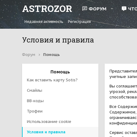
ASTROZOR
ФОРУМ
ЧТ
Недавняя активность
Регистрация
Условия и правила
Форум
Помощь
Представител
Помощь
учетные запи
Как вставить карту Sotis?
Вы соглашает
Смайлы
угрозой, рек
способствова
BB-коды
Все Содержим
Трофеи
Содержимое, 
ограничиваяс
Использование cookie
конфиденциа
Условия и правила
Сервис остав