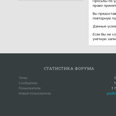
Просьбы по у
право принят
Вы предостав
повторную пу
Данные услов
Если Вы не со
учётную запи
СТАТИСТИКА ФОРУМА
Темы
2
Сообщения
5
Пользователи
3 
Новый пользователь
podtr