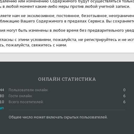
далению или изменению Содержимого будут осуществляться только 
ь в любой момент какие-либо меры против любой учетной записи.
ляете нам не эксклюзивное, постоянное, безотзывное, неограниче
бликацию Вашего Содержимого в пределах Сервиса. Вы сохраняет
ия могут быть изменены в любое время без предварительного уве
гласны с этими условиями, пожалуйста, не регистрируйтесь и не ис
сь, пожалуйста, свяжитесь с нами.
ОНЛАЙН СТАТИСТИКА
44
Пользователи онлайн
0
80
Гости онлайн
6
710
Всего посетителей
6
un
Общее число может включать скрытых пользователей.